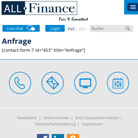
Live chat
Login
РУС
DEU
Anfrage
[contact-form-7 id=“453″ title=“Anfrage“]
Newsletter
Unternehmen
Erst-/Statusinformation
Datenschutzerklärung
Impressum