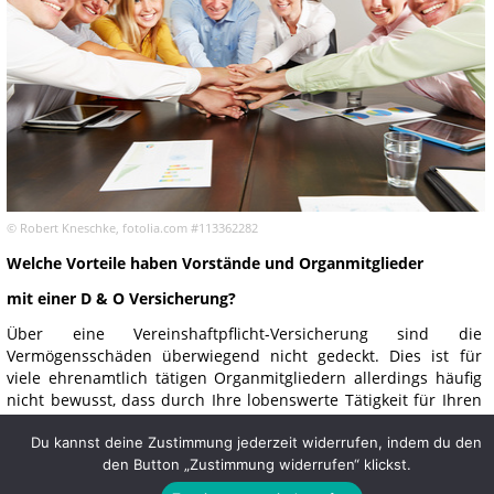
© Robert Kneschke, fotolia.com #113362282
Welche Vorteile haben Vorstände und Organmitglieder
mit einer D & O Versicherung?
Über eine Vereinshaftpflicht-Versicherung sind die
Vermögensschäden überwiegend nicht gedeckt. Dies ist für
viele ehrenamtlich tätigen Organmitgliedern allerdings häufig
nicht bewusst, dass durch Ihre lobenswerte Tätigkeit für Ihren
Privatvermögen erhebliche Schaden entstehen kann.
Du kannst deine Zustimmung jederzeit widerrufen, indem du den
Beispiele für Schadensituationen bei Vereinen
den Button „Zustimmung widerrufen“ klickst.