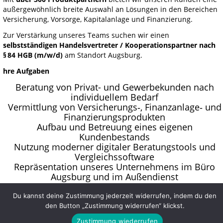
außergewöhnlich breite Auswahl an Lösungen in den Bereichen
Versicherung, Vorsorge, Kapitalanlage und Finanzierung.
Zur Verstärkung unseres Teams suchen wir einen
selbstständigen Handelsvertreter / Kooperationspartner nach
§
84 HGB (m/w/d)
am Standort Augsburg.
hre Aufgaben
Beratung von Privat- und Gewerbekunden nach
individuellem Bedarf
Vermittlung von Versicherungs‑, Finanzanlage‑ und
Finanzierungsprodukten
Aufbau und Betreuung eines eigenen
Kundenbestands
Nutzung moderner digitaler Beratungstools und
Vergleichssoftware
Repräsentation unseres Unternehmens im Büro
Augsburg und im Außendienst
Was wir bieten
Du kannst deine Zustimmung jederzeit widerrufen, indem du den
Attraktive, leistungsorientierte
den Button „Zustimmung widerrufen“ klickst.
Verdienstmöglichkeiten
Moderner Arbeitsplatz in unserem Büro in Augsbur
Zustimmung wiederrufen