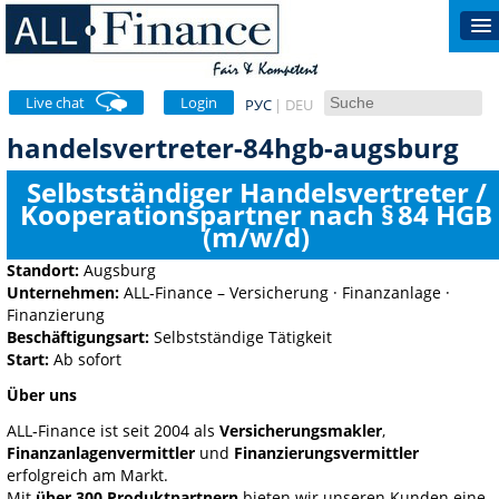
Live chat
Login
РУС
DEU
handelsvertreter-84hgb-augsburg
Selbstständiger Handelsvertreter /
Kooperationspartner nach § 84 HGB
(m/w/d)
Standort:
Augsburg
Unternehmen:
ALL‑Finance – Versicherung · Finanzanlage ·
Finanzierung
Beschäftigungsart:
Selbstständige Tätigkeit
Start:
Ab sofort
Über uns
ALL‑Finance ist seit 2004 als
Versicherungsmakler
,
Finanzanlagenvermittler
und
Finanzierungsvermittler
erfolgreich am Markt.
Mit
über 300 Produktpartnern
bieten wir unseren Kunden eine