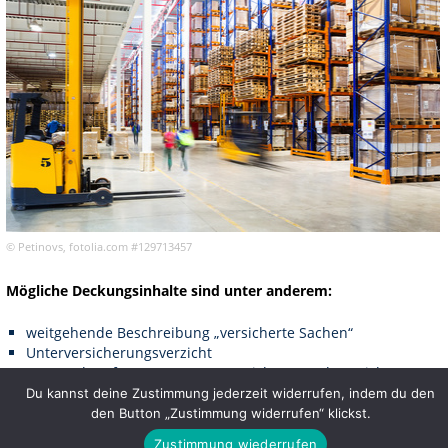
© Petinovs, fotolia.com #129713457
Mögliche Deckungsinhalte sind unter anderem:
weitgehende Beschreibung „versicherte Sachen“
Unterversicherungsverzicht
Anspruch auf Neuwert wenn versicherte Sachen nicht
wiederhergestellt oder-beschafft
Du kannst deine Zustimmung jederzeit widerrufen, indem du den
Neuwertentschädigung f. techn.kfm. BE
den Button „Zustimmung widerrufen“ klickst.
Verzicht auf Einwand grober Fahrlässigkeit
Zustimmung wiederrufen