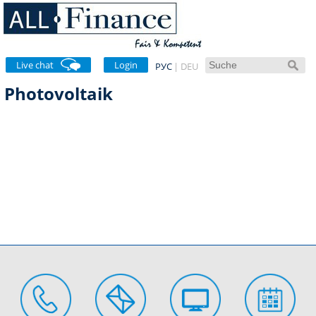
Live chat
Login
РУС
DEU
Photovoltaik