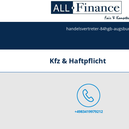
handelsvertreter-84hgb-augsbu
Kfz & Haftpflicht
+4983419979212