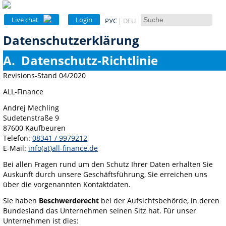
Live chat
Login
РУС
DEU
Datenschutzerklärung
A.
Datenschutz-Richtlinie
Revisions-Stand 04/2020
ALL-Finance
Andrej Mechling
Sudetenstraße 9
87600 Kaufbeuren
Telefon:
08341 / 9979212
E-Mail:
info(at)all-finance.de
Bei allen Fragen rund um den Schutz Ihrer Daten erhalten Sie
Auskunft durch unsere Geschäftsführung, Sie erreichen uns
über die vorgenannten Kontaktdaten.
Sie haben
Beschwerderecht
bei der Aufsichtsbehörde, in deren
Bundesland das Unternehmen seinen Sitz hat. Für unser
Unternehmen ist dies: