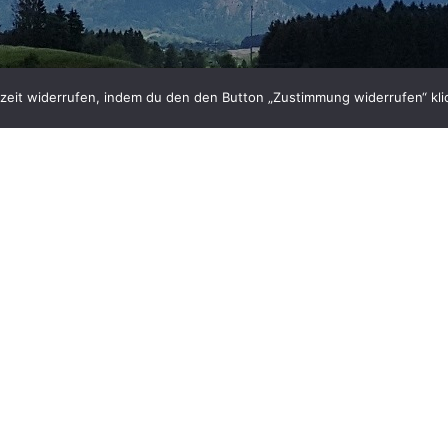
eit widerrufen, indem du den den Button „Zustimmung widerrufen“ klic
info@all-finance.de
Skype: allfinance
WhatsApp / Viber:
0049 152531516
r
Unternehmen
Erst-/Statusinformation
Datenschutzerklärung