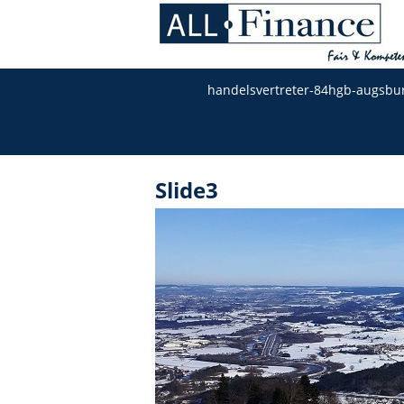
handelsvertreter-84hgb-augsbu
Slide3