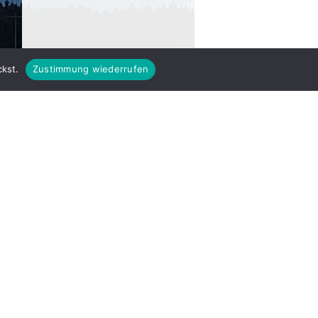
kst.
Zustimmung wiederrufen
Kalenderübersicht
66
Kalenderübersicht
Impressum