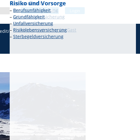
Gesundheit
Risiko und Vorsorge
–
–
Krankenversicherung
Berufsunfähigkeit
Live chat
Login
–
–
Zahnzusatzversicherung
Grundfähigkeit
–
–
Reiseversicherung
Unfallversicherung
–
–
Krankenversicherung für Gast
Risikolebensversicherung
edit/Finanzierung
Immobilien
–
Sterbegeldversicherung