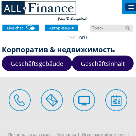
Live chat
Авторизация
РУС
DEU
Корпоратив & недвижимость
Geschäftsgebäude
Geschäftsinhalt
Подписка на рассылку
Компания
Исходная информация