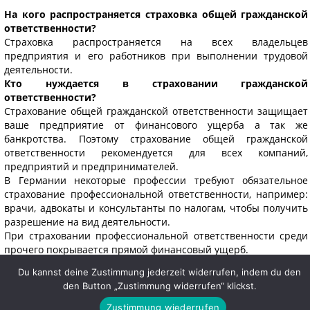
На кого распространяется страховка общей гражданской
ответственности?
Страховка распространяется на всех владельцев
предприятия и его работников при выполнении трудовой
деятельности.
Кто нуждается в страховании гражданской
ответственности?
Страхование общей гражданской ответственности защищает
ваше предприятие от финансового ущерба а так же
банкротства. Поэтому страхование общей гражданской
ответственности рекомендуется для всех компаний,
предприятий и предпринимателей.
В Германии некоторые профессии требуют обязательное
страхование профессиональной ответственности, например:
врачи, адвокаты и консультанты по налогам, чтобы получить
разрешение на вид деятельности.
При страховании профессиональной ответственности среди
прочего покрывается прямой финансовый ущерб.
Правильный выбор страхования ответственности как общей
Du kannst deine Zustimmung jederzeit widerrufen, indem du den
так и
профессиональной
, зависит от характера и
den Button „Zustimmung widerrufen“ klickst.
коэффициента риска.
Zustimmung wiederrufen