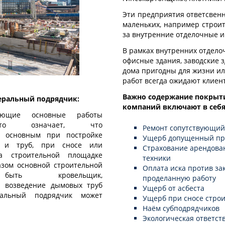
Эти предприятия ответсвенн
маленьких, например строит
за внутренние отделочные 
В рамках внутренних отдело
офисные здания, заводские 
дома пригодны для жизни ил
работ всегда ожидают клиен
Важно содержание покрыти
еральный подрядчик:
компаний включают в себя 
яющие основные работы
Это означает, что
Ремонт сопутствующий
я основным при постройке
Ущерб допущенный пр
й и труб, при сносе или
Страхование арендова
а строительной площадке
техники
азом основной строительной
Оплата иска против за
ыть кровельщик,
проделанную работу
 возведение дымовых труб
Ущерб от асбеста
альный подрядчик может
Ущерб при сносе строи
Наём субподрядчиков
Экологическая ответст