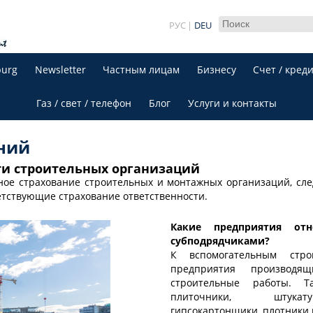
РУС
DEU
burg
Newsletter
Частным лицам
Бизнесу
Счет / креди
Газ / свет / телефон
Блог
Услуги и контакты
ний
ти строительных организаций
ьное страхование строительных и монтажных организаций, сл
етствующие страхование ответственности.
Какие предприятия от
субподрядчиками?
К вспомогательным стро
предприятия производ
строительные работы. Т
плиточники, штука
гипсокартонщики, плотники 