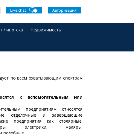
Live chat
Авторизация
т / ипотека
Недвижимость
едует по всем охватывающим спектрам
носятся к вспомогательным или
ительным предприятиям относятся
ящие отделочные и завершающие
акие предприятия как столярные,
туры, электрики, маляры,
и подобные.