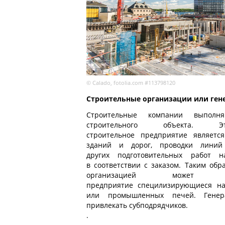
© Calado, fotolia.com #113798120
Строительные организации или ген
Строительные компании выполн
строительного объекта. 
строительное предприятие являетс
зданий и дорог, проводки лини
других подготовительных работ н
в соответствии с заказом. Таким обр
организацией может б
предприятие специлизирующиеся на
или промышленных печей. Генер
привлекать субподрядчиков.
.